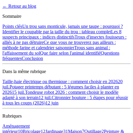
← Retour au blog
Sommaire
Points clés
Un trou sans monticule, jamais une taupe : pourquoi ?
Identifier le coupable par la taille du trou : tableau complet
Les 8
suspects principaux : indices distinctifs
Trous d'insectes fouisseurs :
alliés à ne pas détruire
Ce que vous ne trouverez pas ailleurs :
méthode farine et calendrier saisonnier
Trous sans animal :
l'affaissement du sol
Que faire selon l'animal identifié
Questions
fréquentes
Conclusion
Dans la même rubrique
Taille-haie électrique ou thermique : comment choisir en 2026
20
juil.
Potager printemps débutant : 5 légumes faciles à planter en
2026
15 juil.
Tondeuse robot 2026 : comment choisir le modèle
adapté à son terrain
12 juil.
Citronnier bouture : 5 étapes pour réussir
à tous les coups (2026)
12 juin
Rubriques
Aménagement
intérieur
10
Bricolage
12
Jardinage
31
Maison
7
Outillage
2
Peinture &