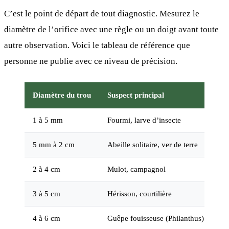
C’est le point de départ de tout diagnostic. Mesurez le
diamètre de l’orifice avec une règle ou un doigt avant toute
autre observation. Voici le tableau de référence que
personne ne publie avec ce niveau de précision.
Diamètre du trou
Suspect principal
In
1 à 5 mm
Fourmi, larve d’insecte
Tr
5 mm à 2 cm
Abeille solitaire, ver de terre
Tr
2 à 4 cm
Mulot, campagnol
Ga
3 à 5 cm
Hérisson, courtilière
Tr
4 à 6 cm
Guêpe fouisseuse (Philanthus)
Tr