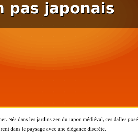
étiner. Nés dans les jardins zen du Japon médiéval, ces dalles po
ègrent dans le paysage avec une élégance discrète.