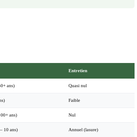
Entretien
50+ ans)
Quasi nul
ns)
Faible
100+ ans)
Nul
– 10 ans)
Annuel (lasure)