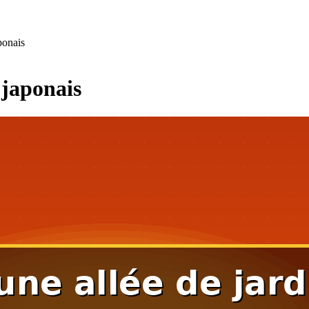
ponais
 japonais