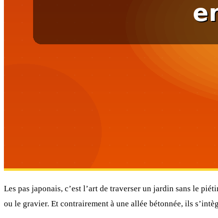
Les pas japonais, c’est l’art de traverser un jardin sans le pi
ou le gravier. Et contrairement à une allée bétonnée, ils s’int